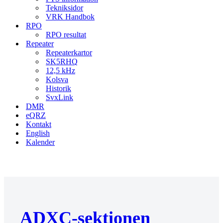
Tekniksidor
VRK Handbok
RPO
RPO resultat
Repeater
Repeaterkartor
SK5RHQ
12,5 kHz
Kolsva
Historik
SvxLink
DMR
eQRZ
Kontakt
English
Kalender
ADXC-sektionen