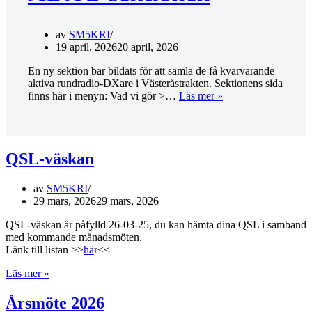
av
SM5KRI
19 april, 2026
20 april, 2026
En ny sektion bar bildats för att samla de få kvarvarande
aktiva rundradio-DXare i Västeråstrakten. Sektionens sida
ADXC-
finns här i menyn: Vad vi gör >…
Läs mer »
sektionen
QSL-väskan
av
SM5KRI
29 mars, 2026
29 mars, 2026
QSL-väskan är påfylld 26-03-25, du kan hämta dina QSL i samband
med kommande månadsmöten.
Länk till listan >>
hä
r<<
QSL-
Läs mer »
väskan
Årsmöte 2026