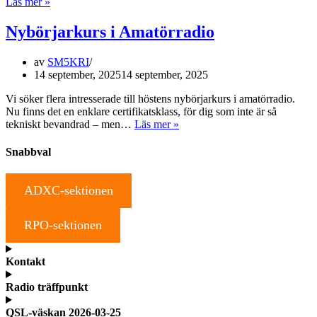
WSPR
Läs mer »
undersökning
Nybörjarkurs i Amatörradio
av
SM5KRI
14 september, 2025
14 september, 2025
Vi söker flera intresserade till höstens nybörjarkurs i amatörradio.
Nu finns det en enklare certifikatsklass, för dig som inte är så
Nybörjarkurs
tekniskt bevandrad – men…
Läs mer »
i
Amatörradio
Snabbval
ADXC-sektionen
RPO-sektionen
Kontakt
Radio träffpunkt
QSL-väskan 2026-03-25