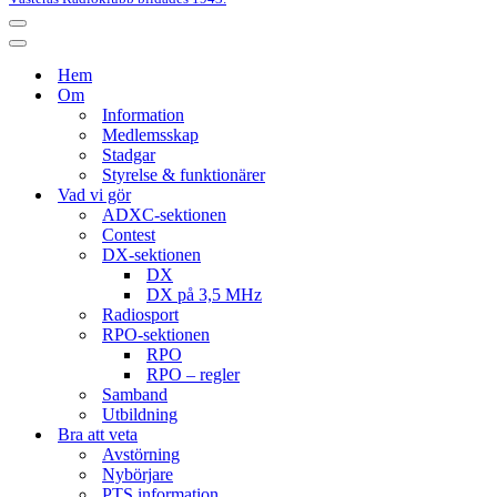
Navigeringsmeny
Navigeringsmeny
Hem
Om
Information
Medlemsskap
Stadgar
Styrelse & funktionärer
Vad vi gör
ADXC-sektionen
Contest
DX-sektionen
DX
DX på 3,5 MHz
Radiosport
RPO-sektionen
RPO
RPO – regler
Samband
Utbildning
Bra att veta
Avstörning
Nybörjare
PTS information