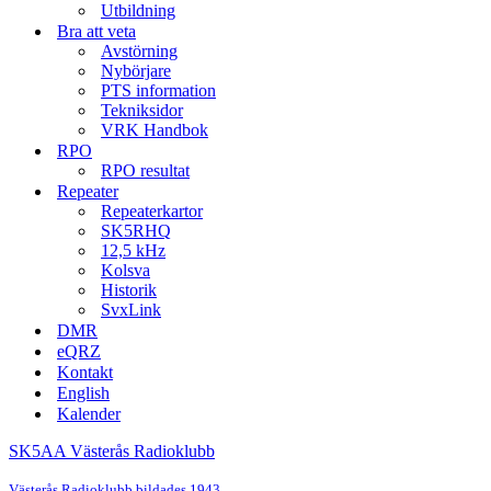
Utbildning
Bra att veta
Avstörning
Nybörjare
PTS information
Tekniksidor
VRK Handbok
RPO
RPO resultat
Repeater
Repeaterkartor
SK5RHQ
12,5 kHz
Kolsva
Historik
SvxLink
DMR
eQRZ
Kontakt
English
Kalender
SK5AA Västerås Radioklubb
Västerås Radioklubb bildades 1943.