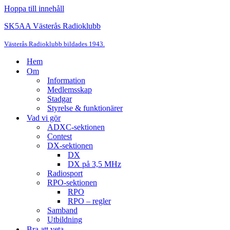
Hoppa till innehåll
SK5AA Västerås Radioklubb
Västerås Radioklubb bildades 1943.
Hem
Om
Information
Medlemsskap
Stadgar
Styrelse & funktionärer
Vad vi gör
ADXC-sektionen
Contest
DX-sektionen
DX
DX på 3,5 MHz
Radiosport
RPO-sektionen
RPO
RPO – regler
Samband
Utbildning
Bra att veta