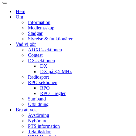
Navigeringsmeny
Hem
Om
Information
Medlemsskap
Stadgar
Styrelse & funktionärer
Vad vi gör
ADXC-sektionen
Contest
DX-sektionen
DX
DX på 3,5 MHz
Radiosport
RPO-sektionen
RPO
RPO – regler
Samband
Utbildning
Bra att veta
Avstörning
Nybörjare
PTS information
Tekniksidor