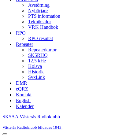
Avstörning
Nybörjare
PTS information
Tekniksidor
VRK Handbok
RPO
RPO resultat
Repeater
Repeaterkartor
SK5RHQ
12,5 kHz
Kolsva
Historik
SvxLink
DMR
eQRZ
Kontakt
English
Kalender
SK5AA Västerås Radioklubb
Västerås Radioklubb bildades 1943.
Navigeringsmeny