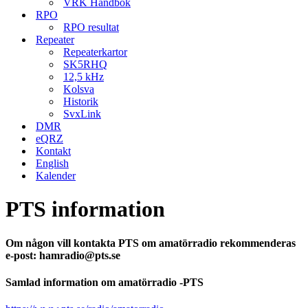
VRK Handbok
RPO
RPO resultat
Repeater
Repeaterkartor
SK5RHQ
12,5 kHz
Kolsva
Historik
SvxLink
DMR
eQRZ
Kontakt
English
Kalender
PTS information
Om någon vill kontakta PTS om amatörradio rekommenderas
e-post: hamradio@pts.se
Samlad information om amatörradio -PTS